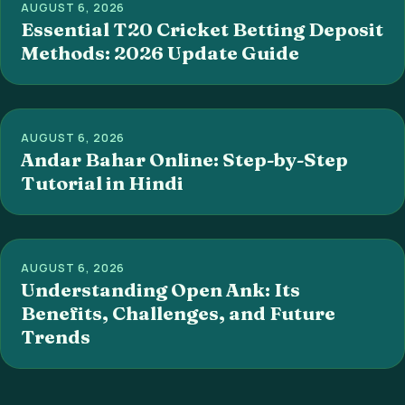
Blaze
LATEST NEWS
AUGUST 6, 2026
Essential T20 Cricket Betting Deposit
Methods: 2026 Update Guide
Blaze
LATEST NEWS
AUGUST 6, 2026
Andar Bahar Online: Step-by-Step
Tutorial in Hindi
Blaze
LATEST NEWS
AUGUST 6, 2026
Understanding Open Ank: Its
Benefits, Challenges, and Future
Trends