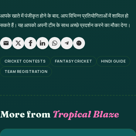
आपके खाते में पंजीकृत होने के बाद, आप विभिन्न प्रतियोगिताओं में शामिल हो
सकते हैं। यह आपको अपनी टीम के साथ अच्छे प्रदर्शन करने का मौका देगा।
CRICKET CONTESTS
FANTASY CRICKET
HINDI GUIDE
TEAM REGISTRATION
More from
Tropical Blaze