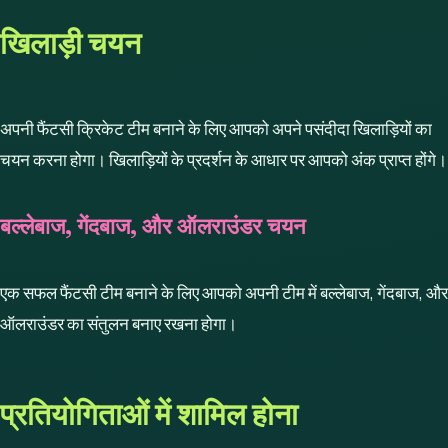
खिलाड़ी चयन
अपनी फैंटसी क्रिकेट टीम बनाने के लिए आपको अपने पसंदीदा खिलाड़ियों का
चयन करना होगा। खिलाड़ियों के प्रदर्शन के आधार पर आपको अंक प्राप्त होंगे।
बल्लेबाज, गेंदबाज, और ऑलराउंडर चयन
एक सफल फैंटसी टीम बनाने के लिए आपको अपनी टीम में बल्लेबाज, गेंदबाज, और
ऑलराउंडर का संतुलन बनाए रखना होगा।
प्रतियोगिताओं में शामिल होना