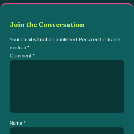
Join the Conversation
Your email will not be published. Required fields are
marked *
Comment
*
Name
*